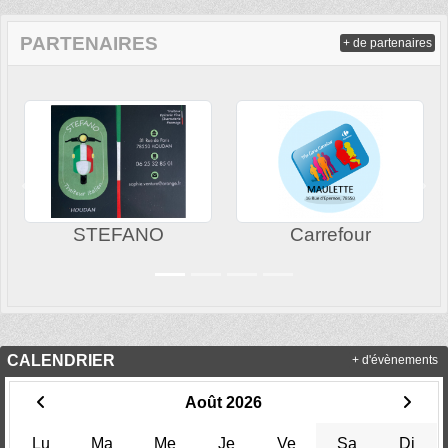
PARTENAIRES
+ de partenaires
Précedent
Sui
STEFANO
Carrefour
CALENDRIER
+ d'évènements
Août 2026
Lu
Ma
Me
Je
Ve
Sa
Di