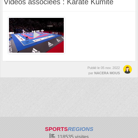
Vidéos associées : Karaté Kumité
Publié le
05 nov. 2022
par
NACERA MOUS
SPORTS
REGIONS
118535
visites