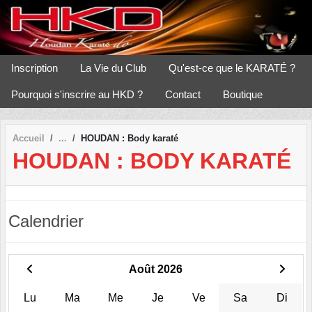
Panneau de gestion des cookies
Inscription
La Vie du Club
Qu'est-ce que le KARATÉ ?
Pourquoi s'inscrire au HKD ?
Contact
Boutique
Accueil
HOUDAN : Body karaté
HOUDAN : BODY KARATÉ
Calendrier
Août 2026
Lu
Ma
Me
Je
Ve
Sa
Di