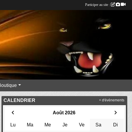
Participer au site :
Boutique
CALENDRIER
+ d'évènements
Août 2026
Lu
Ma
Me
Je
Ve
Sa
Di