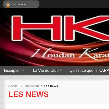
Panneau de gestion des cookies
Se connecter
Inscription
La Vie du Club
Qu'est-ce que le KAR
Accueil
2017-2018
Les news
LES NEWS