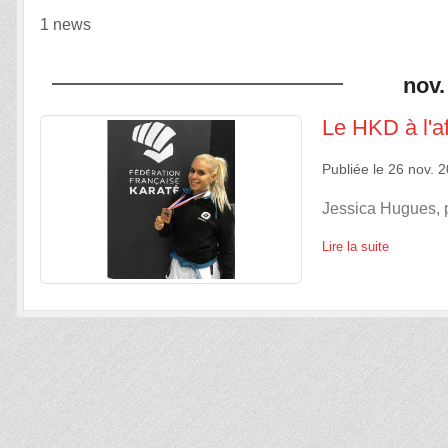
1 news
nov.
Le HKD à l'a
Publiée le
26 nov. 
Jessica Hugues, p
Lire la suite