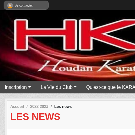
Panneau de gestion des cookies
Se connecter
Inscription
La Vie du Club
Qu'est-ce que le KAR
Accueil
2022-2023
Les news
LES NEWS