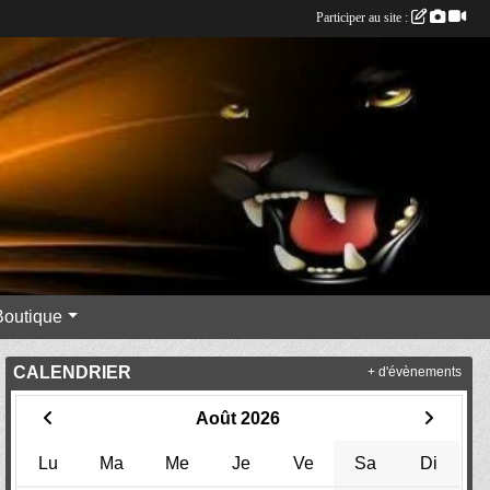
Participer au site :
Boutique
CALENDRIER
+ d'évènements
Août 2026
Lu
Ma
Me
Je
Ve
Sa
Di