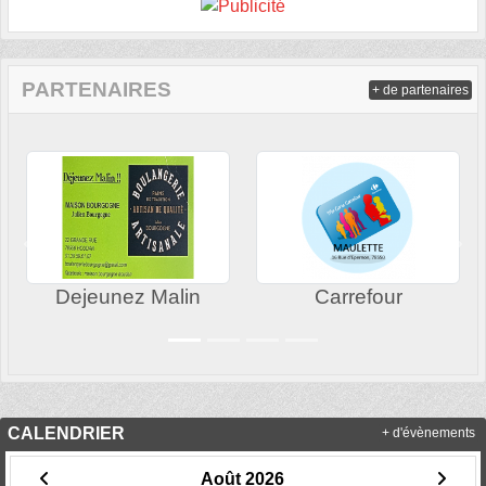
PARTENAIRES
+ de partenaires
Précedent
Sui
Dejeunez Malin
Carrefour
CALENDRIER
+ d'évènements
Août 2026