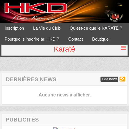
Panneau de gestion des cookies
Inscription
La Vie du Club
Qu'est-ce que le KARATÉ ?
Pourquoi s'inscrire au HKD ?
Contact
Boutique
Karaté
DERNIÈRES NEWS
+ de news
Aucune news à afficher.
PUBLICITÉS