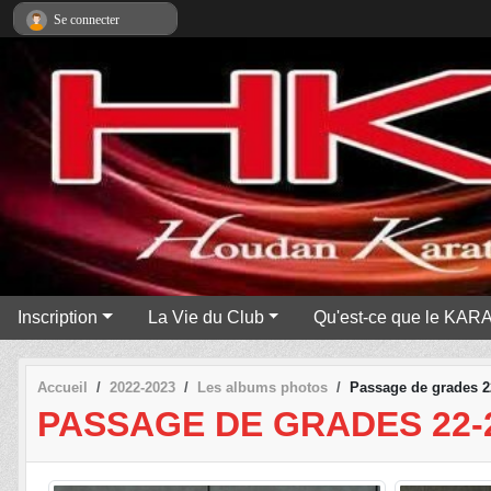
Panneau de gestion des cookies
Se connecter
Inscription
La Vie du Club
Qu'est-ce que le KAR
Accueil
2022-2023
Les albums photos
Passage de grades 2
PASSAGE DE GRADES 22-