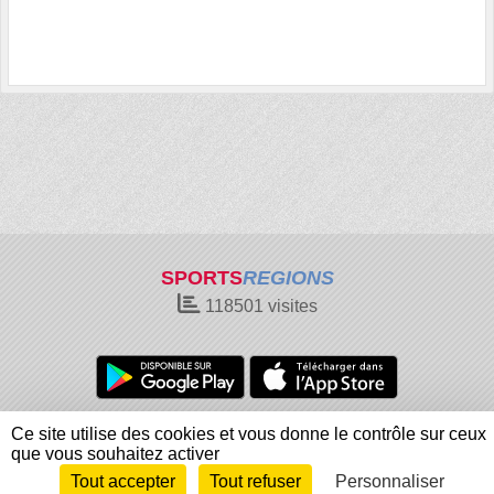
SPORTS
REGIONS
118501
visites
Charte cookies
Gestion des cookies
Ce site utilise des cookies et vous donne le contrôle sur ceux
Informations légales
Signaler un contenu inapproprié
que vous souhaitez activer
Tout accepter
Tout refuser
Personnaliser
Envie de participer ?
Connexion