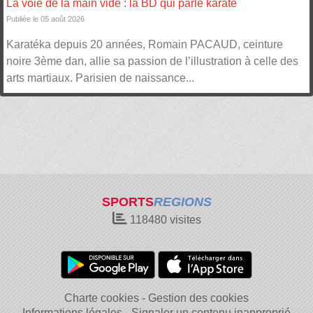
La voie de la main vide : la BD qui parle karaté
Publiée le 05 août 2026
Karatéka depuis 20 années, Romain PACAUD, ceinture
noire 3ème dan, allie sa passion de l’illustration à celle des
arts martiaux. Parisien de naissance...
SPORTS
REGIONS
118480
visites
Charte cookies
Gestion des cookies
Informations légales
Signaler un contenu inapproprié