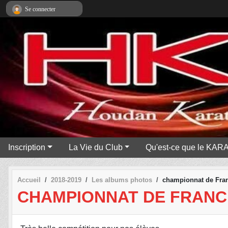
Panneau de gestion des cookies
Se connecter
Inscription
La Vie du Club
Qu'est-ce que le KAR
Accueil
2018-2019
Les albums photos
championnat de Fran
CHAMPIONNAT DE FRANCE 