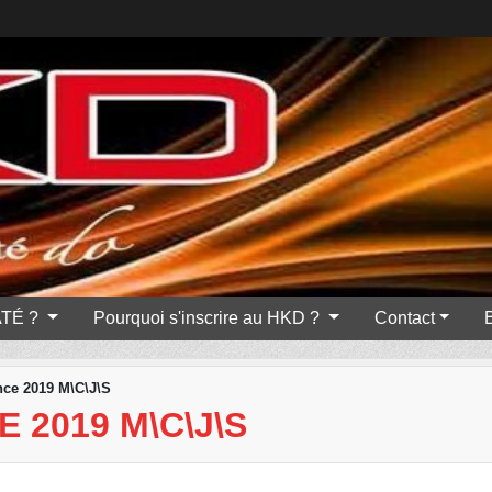
ATÉ ?
Pourquoi s'inscrire au HKD ?
Contact
ce 2019 M\C\J\S
2019 M\C\J\S