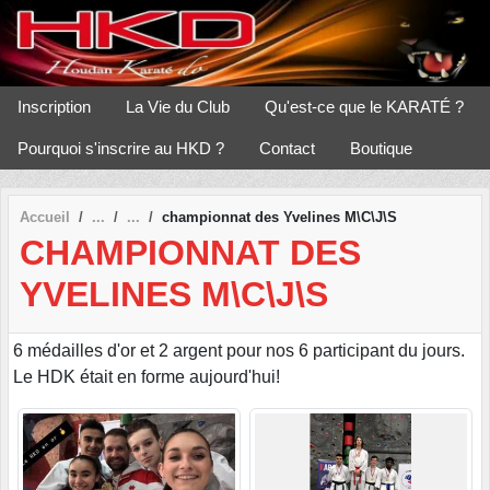
Panneau de gestion des cookies
Inscription
La Vie du Club
Qu'est-ce que le KARATÉ ?
Pourquoi s'inscrire au HKD ?
Contact
Boutique
Accueil
championnat des Yvelines M\C\J\S
CHAMPIONNAT DES
YVELINES M\C\J\S
6 médailles d'or et 2 argent pour nos 6 participant du jours.
Le HDK était en forme aujourd'hui!